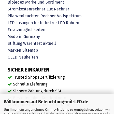
Bioledex Marke und Sortiment
Stromkostenrechner
Lux Rechner
Pflanzenleuchten Rechner
Vollspektrum
LED Lösungen für Industrie
LED Röhren
Ersatzmöglichkeiten
Made in Germany
Stiftung Warentest aktuell
Marken
Sitemap
OLED
Neuheiten
SICHER EINKAUFEN
Trusted Shops Zertifizierung
Schnelle Lieferung
Sichere Zahlung durch SSL
Bestellen ohne Kundenkonto
Willkommen auf Beleuchtung-mit-LED.de
20 Jahre Fachservice-Erfahrung
Um Ihnen ein angenehmes Online-Erlebnis zu ermöglichen, setzen wir
"Ausgezeichnete" Kundenmeinungen