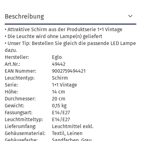
Beschreibung
• Attraktive Schirm aus der Produktserie 1+1 Vintage
• Die Leuchte wird ohne Lampe(n) geliefert
• Unser Tip: Bestellen Sie gleich die passende LED Lampe
dazu.
Hersteller:
Eglo
Art.Nr.:
49442
EAN Nummer:
9002759494421
Leuchtentyp:
Schirm
Serie:
1+1 Vintage
Höhe:
14 cm
Durchmesser:
20 cm
Gewicht:
0,15 kg
Fassungsart:
E14/E27
Leuchtmitteltyp:
E14/E27
Lieferumfang:
Leuchtmittel exkl.
Gehäusematerial:
Textil, Leinen
Gehäusefarbe:
Sandfarben, Grau