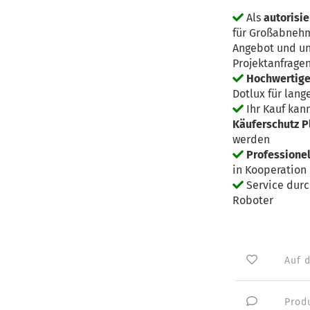
Als
autorisie
für Großabnehm
Angebot und un
Projektanfrage
Hochwertige 
Dotlux für lang
Ihr Kauf kan
Käuferschutz P
werden
Professione
in Kooperation 
Service dur
Roboter
Auf 
Prod