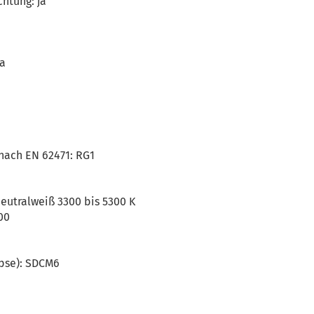
htung: ja
ja
nach EN 62471: RG1
neutralweiß 3300 bis 5300 K
00
pse): SDCM6