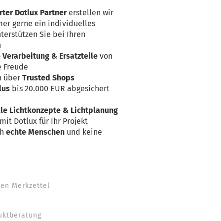
rter Dotlux Partner
erstellen wir
er gerne ein individuelles
terstützen Sie bei Ihren
n
Verarbeitung & Ersatzteile
von
e Freude
n über
Trusted Shops
lus
bis 20.000 EUR abgesichert
lle Lichtkonzepte & Lichtplanung
mit Dotlux für Ihr Projekt
ch
echte Menschen
und keine
den Merkzettel
uktberatung