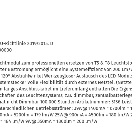
U-Richtlinie 2019/2015: D
100000
chtmodul zum professionellen ersetzen von T5 & T8 Leuchtsto
ster Bestromung ermöglicht eine Systemeffizienz von 200 Lm/
120° Abstrahlwinkel Werkzeugloser Austausch des LED-Moduls
temstecker Volle Flexibilität durch externes Netzteil (Netzte
 langes Anschlusskabel im Lieferumfang enthalten Die Eigens
chaften des Leuchtensystems, z.B. dimmbar, zentralbatteriege
rät nicht Dimmbar 100.000 Stunden Artikelnummer: 5136 Lei
unterschiedlichen Betriebsströmen: 39W@ 1400mA = 6700lm =
50mA = 5200lm = 179 lm/W 25W@ 900mA = 4500lm = 180 lm/W
= 184 lm/W 9W@ 350mA = 1800lm = 200 lm/W