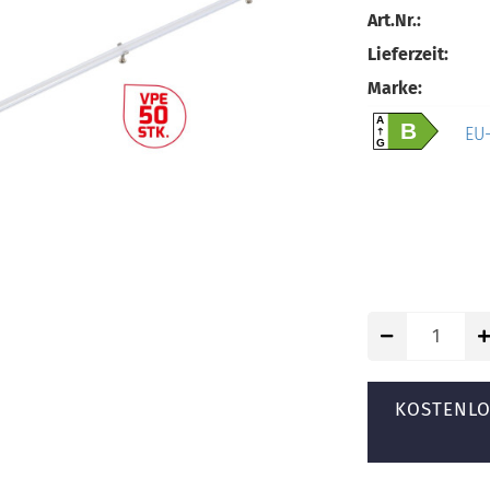
Art.Nr.:
Lieferzeit:
Marke:
A
B
EU-
G
KOSTENLO