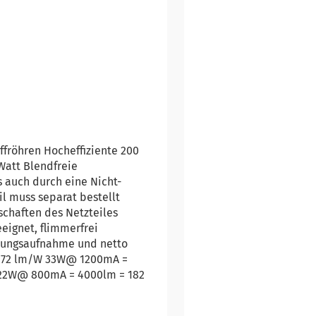
ffröhren Hocheffiziente 200
Watt Blendfreie
 auch durch eine Nicht-
il muss separat bestellt
chaften des Netzteiles
eignet, flimmerfrei
stungsaufnahme und netto
 172 lm/W 33W@ 1200mA =
 22W@ 800mA = 4000lm = 182