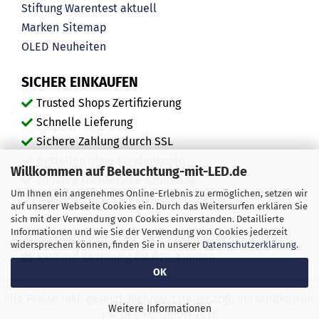
Stiftung Warentest aktuell
Marken
Sitemap
OLED
Neuheiten
SICHER EINKAUFEN
Trusted Shops Zertifizierung
Schnelle Lieferung
Sichere Zahlung durch SSL
Bestellen ohne Kundenkonto
Willkommen auf Beleuchtung-mit-LED.de
20 Jahre Fachservice-Erfahrung
Um Ihnen ein angenehmes Online-Erlebnis zu ermöglichen, setzen wir
"Ausgezeichnete" Kundenmeinungen
auf unserer Webseite Cookies ein. Durch das Weitersurfen erklären Sie
Mehr als 450.000 zufriedene Kunden
sich mit der Verwendung von Cookies einverstanden. Detaillierte
Informationen und wie Sie der Verwendung von Cookies jederzeit
Service durch echte Menschen, keine Bots
widersprechen können, finden Sie in unserer
Datenschutzerklärung
.
Kauf auf Rechnung für B2B-Kunden
OK
Alle Preise inkl. gesetzl. Mehrwertsteuer zzgl. Versandkosten.
Weitere Informationen
| © DEL-KO GmbH 2026