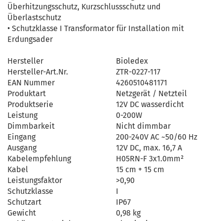
Überhitzungsschutz, Kurzschlussschutz und
Überlastschutz
• Schutzklasse I Transformator für Installation mit
Erdungsader
Hersteller
Bioledex
Hersteller-Art.Nr.
ZTR-0227-117
EAN Nummer
4260510481171
Produktart
Netzgerät / Netzteil
Produktserie
12V DC wasserdicht
Leistung
0-200W
Dimmbarkeit
Nicht dimmbar
Eingang
200-240V AC ~50/60 Hz
Ausgang
12V DC, max. 16,7 A
Kabelempfehlung
H05RN-F 3x1.0mm²
Kabel
15 cm + 15 cm
Leistungsfaktor
>0,90
Schutzklasse
I
Schutzart
IP67
Gewicht
0,98 kg