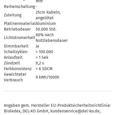
mm
Reihenschaltung
-
25cm Kabeln,
Zuleitung
angelötet
Platinenmaterial
Aluminium
Betriebsdauer
50.000 Std.
80% nach
Lichtstromerhalt
Nutzlebensdauer
Dimmbarkeit
Ja
Schaltzyklen
> 100.000
Anlaufzeit
< 1 Sek
Zündzeit
0,2 s
Farbkonsistenz
< 6 SDCM
Gewichteter
9 kWh/1000h
Verbrauch
Angaben gem. Hersteller EU-Produktsicherheitsrichtlinie:
Bioledex, DEL-KO GmbH, kundenservice@del-ko.de,