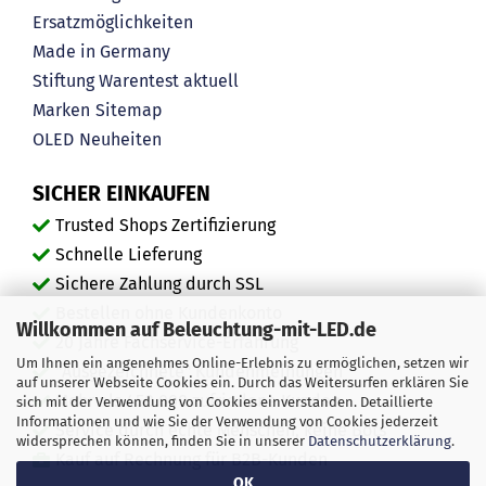
Ersatzmöglichkeiten
Made in Germany
Stiftung Warentest aktuell
Marken
Sitemap
OLED
Neuheiten
SICHER EINKAUFEN
Trusted Shops Zertifizierung
Schnelle Lieferung
Sichere Zahlung durch SSL
Bestellen ohne Kundenkonto
Willkommen auf Beleuchtung-mit-LED.de
20 Jahre Fachservice-Erfahrung
Um Ihnen ein angenehmes Online-Erlebnis zu ermöglichen, setzen wir
"Ausgezeichnete" Kundenmeinungen
auf unserer Webseite Cookies ein. Durch das Weitersurfen erklären Sie
Mehr als 450.000 zufriedene Kunden
sich mit der Verwendung von Cookies einverstanden. Detaillierte
Informationen und wie Sie der Verwendung von Cookies jederzeit
Service durch echte Menschen, keine Bots
widersprechen können, finden Sie in unserer
Datenschutzerklärung
.
Kauf auf Rechnung für B2B-Kunden
OK