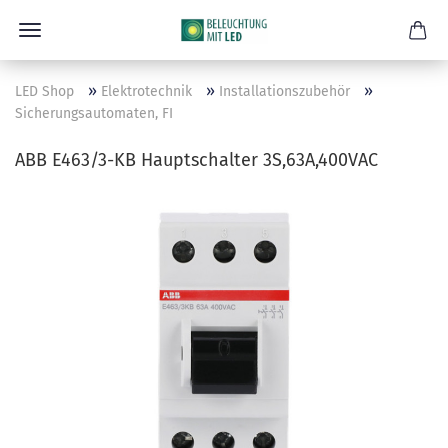
»
»
»
LED Shop
Elektrotechnik
Installationszubehör
Sicherungsautomaten, FI
ABB E463/3-KB Hauptschalter 3S,63A,400VAC