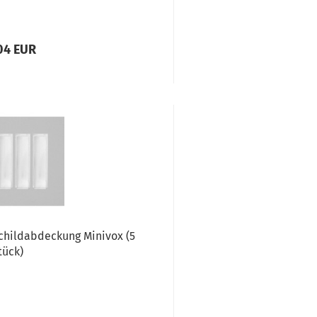
04 EUR
childabdeckung Minivox (5
tück)