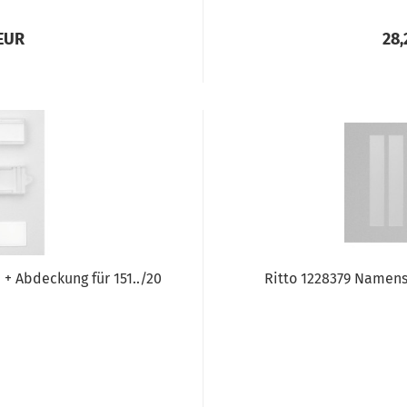
 EUR
28,
+ Abdeckung für 151../20
Ritto 1228379 Namenss