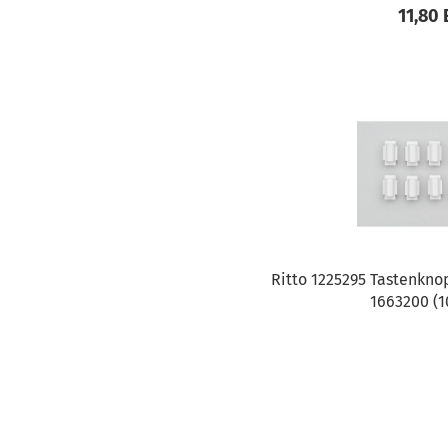
11,80
Ritto 1225295 Tastenknop
1663200 (1