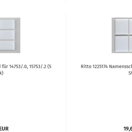
für 14753/.0, 15753/.2 (5
Ritto 1225174 Namensschi
k)
S
 EUR
19,