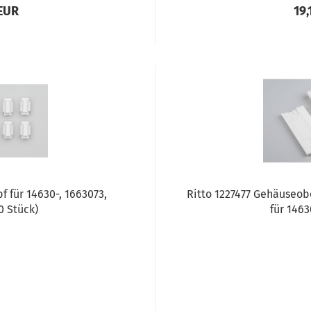
 EUR
19,
f für 14630-, 1663073,
Ritto 1227477 Gehäuseob
0 Stück)
für 1463