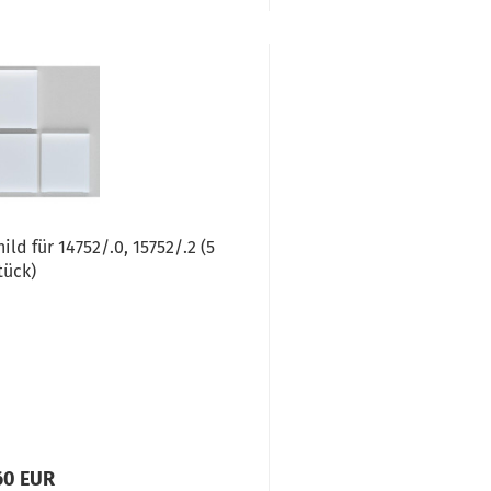
ld für 14752/.0, 15752/.2 (5
tück)
60 EUR