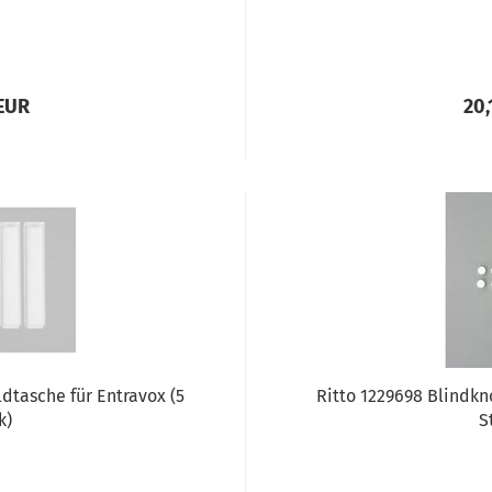
 EUR
20,
dtasche für Entravox (5
Ritto 1229698 Blindkno
k)
S