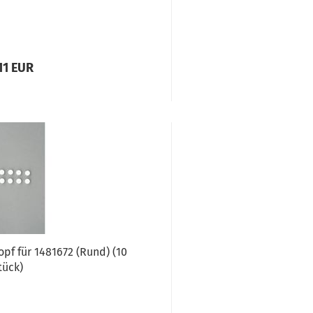
11 EUR
pf für 1481672 (Rund) (10
tück)