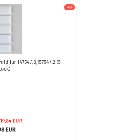
-4%
ld für 14754/.0,15754/.2 (5
tück)
 19,84 EUR
98 EUR