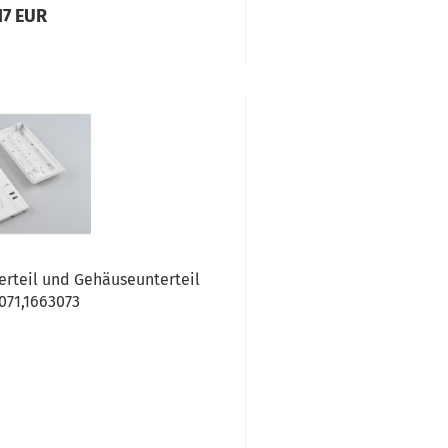
17 EUR
erteil und Gehäuseunterteil
071,1663073