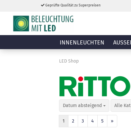
Geprüfte Qualität zu Superpreisen
INNENLEUCHTEN
AUSSE
LED Shop
Datum absteigend
Alle Ka
1
2
3
4
5
»