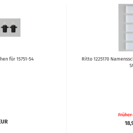
hen für 15751-54
Ritto 1225170 Namensschi
S
Früher
 EUR
18,