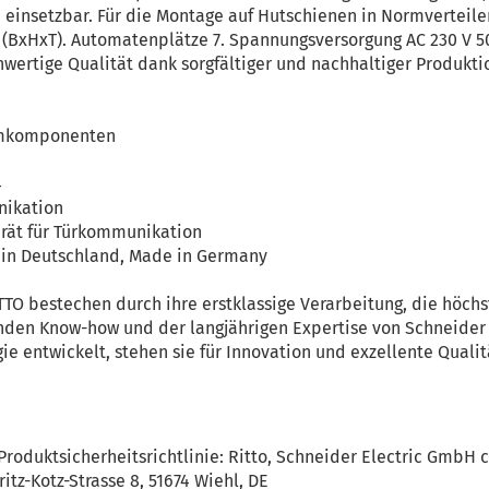
e einsetzbar. Für die Montage auf Hutschienen in Normverteil
xHxT). Automatenplätze 7. Spannungsversorgung AC 230 V 50
wertige Qualität dank sorgfältiger und nachhaltiger Produkti
temkomponenten
4
nikation
gerät für Türkommunikation
t in Deutschland, Made in Germany
TO bestechen durch ihre erstklassige Verarbeitung, die höch
nden Know-how und der langjährigen Expertise von Schneider 
 entwickelt, stehen sie für Innovation und exzellente Qualit
roduktsicherheitsrichtlinie: Ritto, Schneider Electric GmbH
tz-Kotz-Strasse 8, 51674 Wiehl, DE