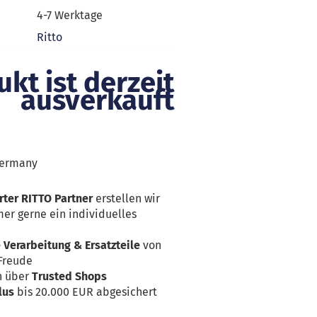
4-7 Werktage
Ritto
kt ist derzeit
ausverkauft
ermany
rter RITTO Partner
erstellen wir
er gerne ein individuelles
Verarbeitung & Ersatzteile
von
 Freude
n über
Trusted Shops
lus
bis 20.000 EUR abgesichert