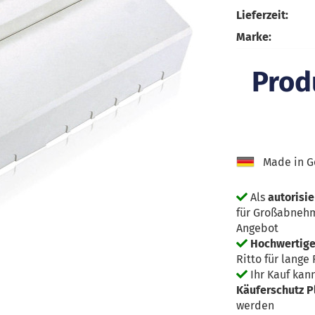
Lieferzeit:
Marke:
Produ
Made in G
Als
autorisie
für Großabnehm
Angebot
Hochwertige 
Ritto für lange
Ihr Kauf kan
Käuferschutz P
werden