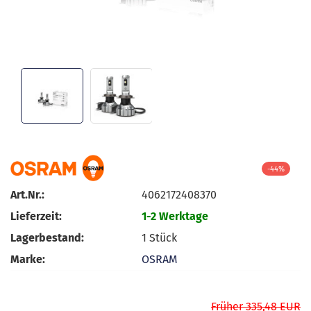
-44%
Art.Nr.:
4062172408370
Lieferzeit:
1-2 Werktage
Lagerbestand:
1
Stück
Marke:
OSRAM
Früher 335,48 EUR