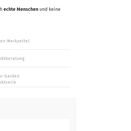
ch
echte Menschen
und keine
den Merkzettel
uktberatung
or Garden
uktserie