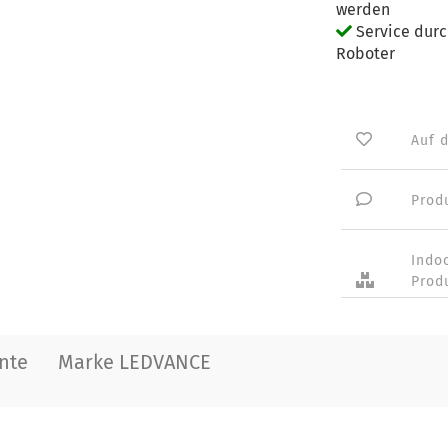
werden
Service dur
Roboter
Auf 
Prod
Indo
Prod
nte
Marke LEDVANCE