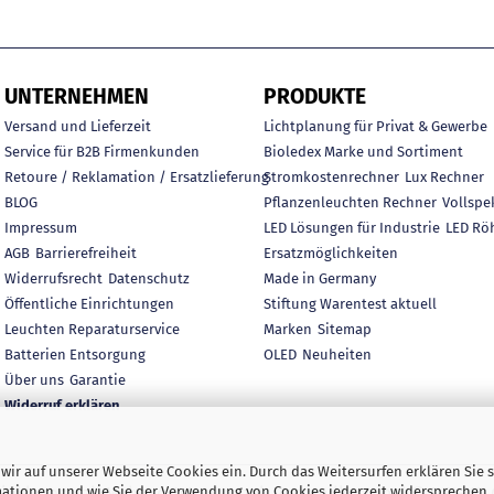
UNTERNEHMEN
PRODUKTE
Versand und Lieferzeit
Lichtplanung für Privat & Gewerbe
Service für B2B Firmenkunden
Bioledex Marke und Sortiment
Retoure / Reklamation / Ersatzlieferung
Stromkostenrechner
Lux Rechner
BLOG
Pflanzenleuchten Rechner
Vollspe
Impressum
LED Lösungen für Industrie
LED Rö
AGB
Barrierefreiheit
Ersatzmöglichkeiten
Widerrufsrecht
Datenschutz
Made in Germany
Öffentliche Einrichtungen
Stiftung Warentest aktuell
Leuchten Reparaturservice
Marken
Sitemap
Batterien Entsorgung
OLED
Neuheiten
Über uns
Garantie
Widerruf erklären
ir auf unserer Webseite Cookies ein. Durch das Weitersurfen erklären Sie s
rmationen und wie Sie der Verwendung von Cookies jederzeit widersprechen
e inkl. gesetzl. Mehrwertsteuer zzgl. Versandkosten. | © DEL-K