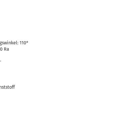
gswinkel: 110°
80 Ra
r
nststoff