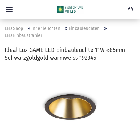
»
»
»
LED Shop
Innenleuchten
Einbauleuchten
LED Einbaustrahler
Ideal Lux GAME LED Einbauleuchte 11W ⌀85mm
Schwarzgoldgold warmweiss 192345