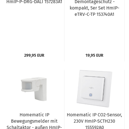
HmIP-P-DRG-DALI 157283A1
Demontageschutz -
kompakt, 5er Set HmIP-
eTRV-C-TP 153740A1
299,95 EUR
19,95 EUR
Homematic IP
Homematic IP CO2-Sensor,
Bewegungsmelder mit
230V HmIP-SCTH230
Schaltaktor - außen HmIP-
155592A0