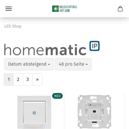
LED Shop
Datum absteigend
48 pro Seite
1
2
3
»
NEU