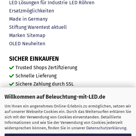
LED Lösungen für Industrie
LED Röhren
Ersatzmöglichkeiten
Made in Germany
Stiftung Warentest aktuell
Marken
Sitemap
OLED
Neuheiten
SICHER EINKAUFEN
Trusted Shops Zertifizierung
Schnelle Lieferung
Sichere Zahlung durch SSL
Bestellen ohne Kundenkonto
Willkommen auf Beleuchtung-mit-LED.de
20 Jahre Fachservice-Erfahrung
Um Ihnen ein angenehmes Online-Erlebnis zu ermöglichen, setzen wir
"Ausgezeichnete" Kundenmeinungen
auf unserer Webseite Cookies ein. Durch das Weitersurfen erklären Sie
Mehr als 450.000 zufriedene Kunden
sich mit der Verwendung von Cookies einverstanden. Detaillierte
Informationen und wie Sie der Verwendung von Cookies jederzeit
Service durch echte Menschen, keine Bots
widersprechen können, finden Sie in unserer
Datenschutzerklärung
.
Kauf auf Rechnung für B2B-Kunden