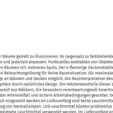
n Räume gezielt zu illuminieren. Im Gegensatz zu feststehende
 und jederzeit anpassen. Punktuelles Anstrahlen von Objekte
n Räumen mit mehreren Spots. Der 4-flammige Deckenstrahler 
n Beleuchtungslösung für Deine Raumsituation. Für maximale 
age an Wänden und Decken möglich. Die Neuinterpretation des
phäre durch natürliches Design. Die Holzbestandteile dieser
mit aus Wäldern, die besonders verantwortungsvoll bewirts
der Artenvielfalt und sichere Arbeitsbedingungen geachtet. 
sch eingestellt werden.Im Lieferumfang sind keine Leuchtmittel
ung von Normallampen. LED-Leuchtmittel können problemlos 
geeignete Leuchtmittel verwendet werden. Im Lieferumfang en