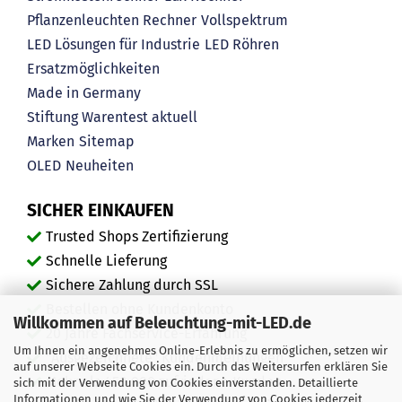
Pflanzenleuchten Rechner
Vollspektrum
LED Lösungen für Industrie
LED Röhren
Ersatzmöglichkeiten
Made in Germany
Stiftung Warentest aktuell
Marken
Sitemap
OLED
Neuheiten
SICHER EINKAUFEN
Trusted Shops Zertifizierung
Schnelle Lieferung
Sichere Zahlung durch SSL
Bestellen ohne Kundenkonto
Willkommen auf Beleuchtung-mit-LED.de
20 Jahre Fachservice-Erfahrung
Um Ihnen ein angenehmes Online-Erlebnis zu ermöglichen, setzen wir
"Ausgezeichnete" Kundenmeinungen
auf unserer Webseite Cookies ein. Durch das Weitersurfen erklären Sie
Mehr als 450.000 zufriedene Kunden
sich mit der Verwendung von Cookies einverstanden. Detaillierte
Informationen und wie Sie der Verwendung von Cookies jederzeit