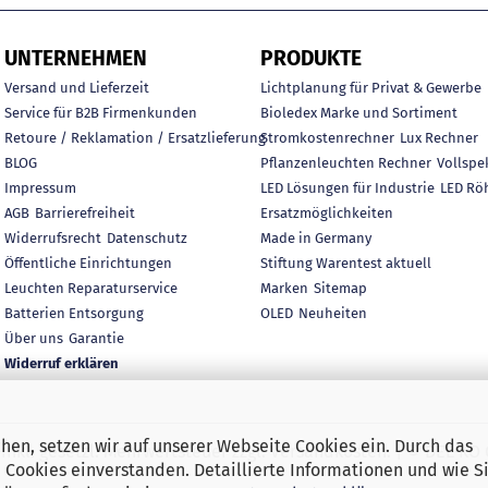
UNTERNEHMEN
PRODUKTE
Versand und Lieferzeit
Lichtplanung für Privat & Gewerbe
Service für B2B Firmenkunden
Bioledex Marke und Sortiment
Retoure / Reklamation / Ersatzlieferung
Stromkostenrechner
Lux Rechner
BLOG
Pflanzenleuchten Rechner
Vollspe
Impressum
LED Lösungen für Industrie
LED Rö
AGB
Barrierefreiheit
Ersatzmöglichkeiten
Widerrufsrecht
Datenschutz
Made in Germany
Öffentliche Einrichtungen
Stiftung Warentest aktuell
Leuchten Reparaturservice
Marken
Sitemap
Batterien Entsorgung
OLED
Neuheiten
Über uns
Garantie
Widerruf erklären
en, setzen wir auf unserer Webseite Cookies ein. Durch das
e inkl. gesetzl. Mehrwertsteuer zzgl. Versandkosten. | © DEL-K
 Cookies einverstanden. Detaillierte Informationen und wie S